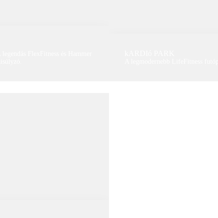
kARDIó PARK
 A legendás FlexFitness és Hammer
isúlyzó.
A legmodernebb LifeFitness futóp