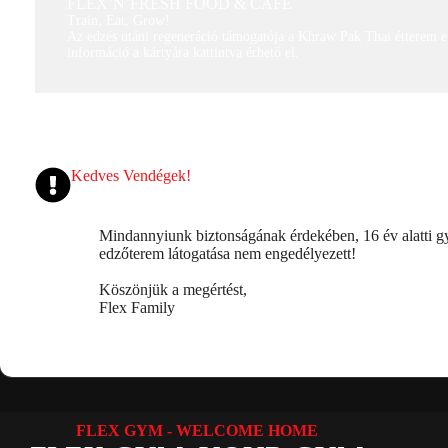
FLEX’N’FRESH FOOD & CAFE
Train, Eat, Grow!
Az edzés utáni regeneráció támogatója a Khraw Pak Thai étterem eg
információ a kártyára kattintva érhető el.
Kedves Vendégek!
Mindannyiunk biztonságának érdekében, 16 év alatti gye
edzőterem látogatása nem engedélyezett!
Köszönjük a megértést,
Flex Family
FLEX GYM - WELCOME HOME