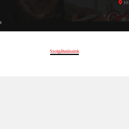
101
t
Szolgáltatásaink