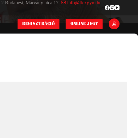
2 Budapest, Márvány utca 17.
info@flexgym.hu
REGISZTRÁCIÓ
ONLINE JEGY