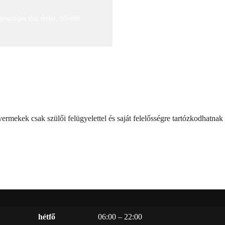
észséges thai ételei, bővebb
rmekek csak szülői felügyelettel és saját felelősségre tartózkodhatnak
hétfő
06:00 – 22:00