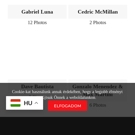
Gabriel Luna
Cedric McMillan
12 Photos
2 Photos
Dave Bautista
Gonzalo Menendez &
Cookie-kat használunk annak érdekében, hogy a legjobb élményt
Max Martini
5 Photos
nyújtsuk Önnek a weboldalunkon.
HU
6 Photos
ELFOGADOM