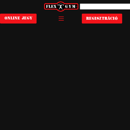
Skip
to
content
ONLINE JEGY
REGISZTRÁCIÓ