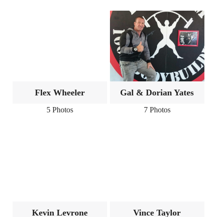
Flex Wheeler
Gal & Dorian Yates
5 Photos
7 Photos
Kevin Levrone
Vince Taylor