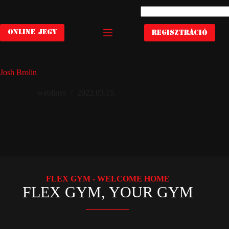
Skip
to
content
ONLINE JEGY
REGISZTRÁCIÓ
Josh Brolin
weblines
2022.03.15.
FLEX GYM - WELCOME HOME
FLEX GYM, YOUR GYM