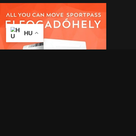
HU
2021 © Minden jog fenntartva! Flex Gym |
Weboldal készítés